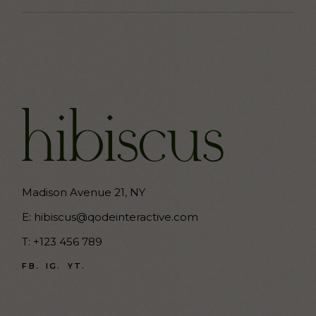
Madison Avenue 21, NY
E:
hibiscus@qodeinteractive.com
T:
+123 456 789
FB.
IG.
YT.