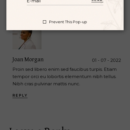
REPLY
Prevent This Pop-up
Joan Morgan
01 - 07 - 2022
Proin sed libero enim sed faucibus turpis. Etiam
tempor orci eu lobortis elementum nibh tellus.
Nibh cras pulvinar mattis nunc.
REPLY