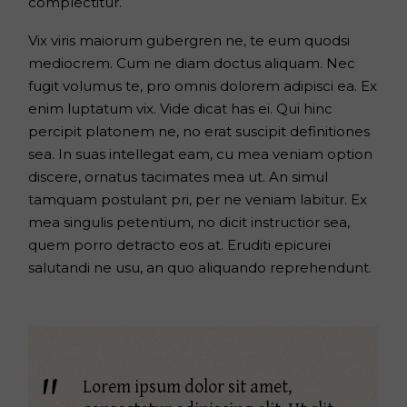
complectitur.
Vix viris maiorum gubergren ne, te eum quodsi
mediocrem. Cum ne diam doctus aliquam. Nec
fugit volumus te, pro omnis dolorem adipisci ea. Ex
enim luptatum vix. Vide dicat has ei. Qui hinc
percipit platonem ne, no erat suscipit definitiones
sea. In suas intellegat eam, cu mea veniam option
discere, ornatus tacimates mea ut. An simul
tamquam postulant pri, per ne veniam labitur. Ex
mea singulis petentium, no dicit instructior sea,
quem porro detracto eos at. Eruditi epicurei
salutandi ne usu, an quo aliquando reprehendunt.
Lorem ipsum dolor sit amet,