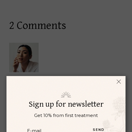
2 Comments
Lillian Lee
01 - 07 - 2022
Retium nibh ipsum consequat nisl vel pretium
lectus. Neque sodales ut etiam sit amet. Quis
Sign up for newsletter
commodo odio aenean sed adipiscing diam donec
adipiscing.
Get 10% from first treatment
REPLY
SEND