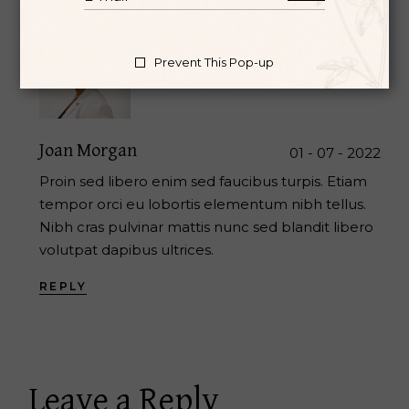
Prevent This Pop-up
Joan Morgan
01 - 07 - 2022
Proin sed libero enim sed faucibus turpis. Etiam
tempor orci eu lobortis elementum nibh tellus.
Nibh cras pulvinar mattis nunc sed blandit libero
volutpat dapibus ultrices.
REPLY
Leave a Reply