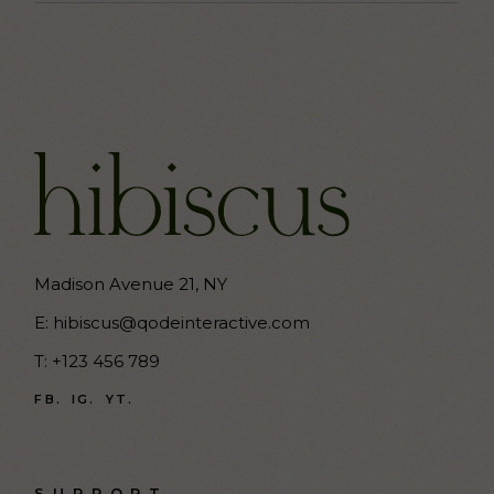
Madison Avenue 21, NY
E:
hibiscus@qodeinteractive.com
T:
+123 456 789
FB.
IG.
YT.
SUPPORT