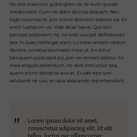
Vix viris maiorum gubergren ne, te eum quodsi
mediocrem. Cum ne diam doctus aliquam. Nec
fugit volumus te, pro omnis dolorem adipisci ea. Ex
enim luptatum vix. Vide dicat has ei. Qui hinc
percipit platonem ne, no erat suscipit definitiones
sea. In suas intellegat eam, cu mea veniam option
discere, ornatus tacimates mea ut. An simul
tamquam postulant pri, per ne veniam labitur. Ex
mea singulis petentium, no dicit instructior sea,
quem porro detracto eos at. Eruditi epicurei
salutandi ne usu, an quo aliquando reprehendunt.
Lorem ipsum dolor sit amet,
consectetur adipiscing elit. Ut elit
tellus, luctus nec ullamcorper